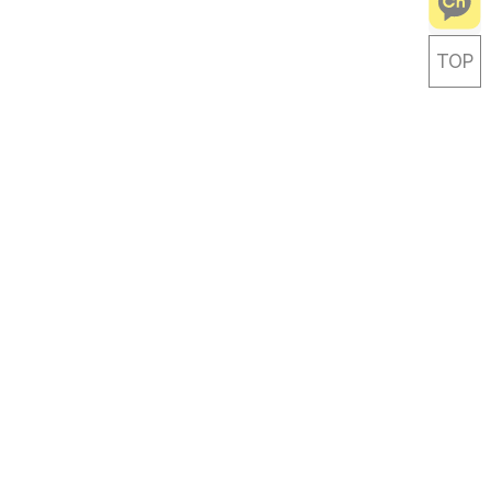
TOP
Careful Life-travel Designer
Link & Leave
패밀리사이트
Link & Leave. Co., Ltd.
(주)링켄리브 | 220-88-78207 | 제 2020-서울영등포-2657 호