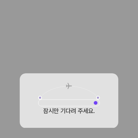
잠시만 기다려 주세요.