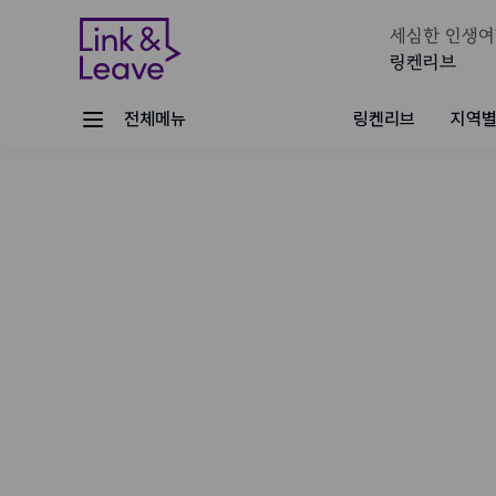
세심한 인생여
링켄리브
전체메뉴
링켄리브
지역별