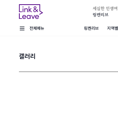
세심한 인생여
링켄리브
전체메뉴
링켄리브
지역별
갤러리