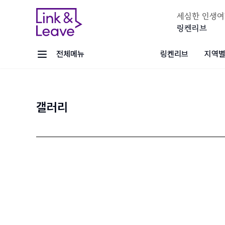
세심한 인생여
링켄리브
전체메뉴
링켄리브
지역별
갤러리