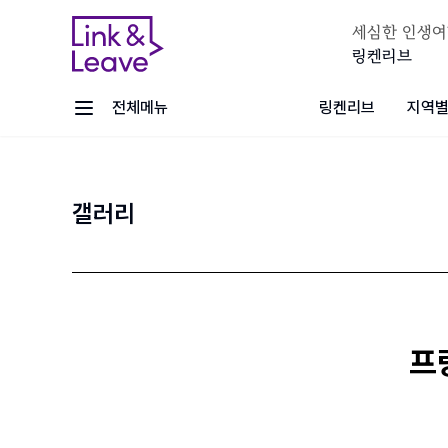
세심한 인생여
링켄리브
전체메뉴
링켄리브
지역별
갤러리
프