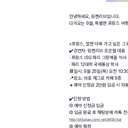
안녕하세요, 링켄리브입니다.
다가오는 9월, 특별한 프랑스 여
<프랑스, 알면 더욱 가고 싶은 그
✔️강연자: 링켄리브 조은철 대표
· 프랑스 ISG 파리 그랑에꼴 석사
· 파리 12대학 국제통상 학사
📆일시: 9월 25일(목) 오전 10:30
📍장소: 마포 채그로 카페 9층
🔸예약 신청금 2만원 입금 시 자
✔️신청 방법
① 예약 신청금 입금 
② 입금 완료 후 채팅방에 카톡 전
http://pf.kakao.com/_xeGWQl/chat
③ 예약 확정