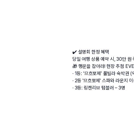
✔️ 설명회 한정 혜택
당일 여행 상품 예약 시, 30만 원
🎁 행운을 잡아라! 현장 추첨 EV
· 1등: ‘므흐뽀제’ 풀빌라 숙박권 (약
· 2등 '므흐뽀제' 스파와 라운지 이
· 3등: 링켄리브 텀블러 – 3명