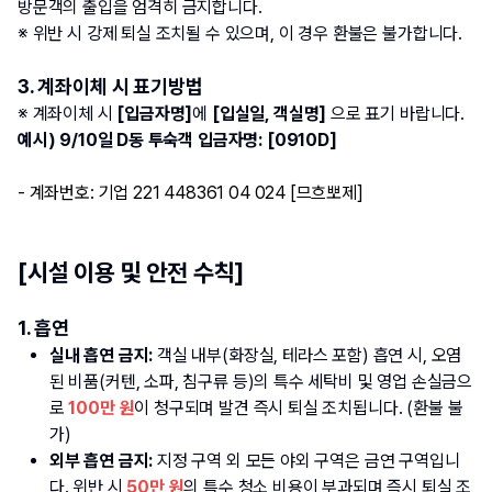
방문객의 출입을 엄격히 금지합니다.
※ 위반 시 강제 퇴실 조치될 수 있으며, 이 경우 환불은 불가합니다.
3. 계좌이체 시 표기방법
※ 계좌이체 시 
[입금자명]
에 
[입실일, 객실명]
 으로 표기 바랍니다.
예시) 9/10일 D동 투숙객 입금자명: [0910D]
- 
계좌번호: 기업 221 448361 04 024 [므흐뽀제]
[시설 이용 및 안전 수칙]
1. 흡연
실내 흡연 금지:
 객실 내부(화장실, 테라스 포함) 흡연 시, 오염
된 비품(커텐, 소파, 침구류 등)의 특수 세탁비 및 영업 손실금으
로
 100만 원
이 청구되며 발견 즉시 퇴실 조치됩니다. (환불 불
가)
외부 흡연 금지:
 지정 구역 외 모든 야외 구역은 금연 구역입니
다. 위반 시 
50만 원
의 특수 청소 비용이 부과되며 즉시 퇴실 조