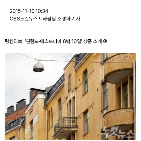
    2015-11-10 10:34
    CBS노컷뉴스 트래블팀 소경화 기자
링켄리브, '핀란드·에스토니아 8박 10일' 상품 소개 ④