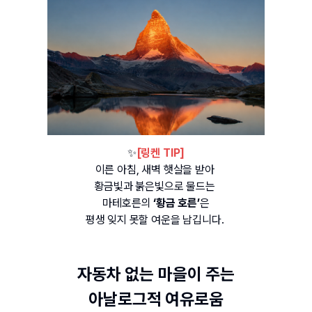
✨
[링켄 TIP]
이른 아침, 새벽 햇살을 받아 
황금빛과 붉은빛으로 물드는 
마테호른의 
‘황금 호른’
은
평생 잊지 못할 여운을 남깁니다. 
자동차 없는 마을이 주는
아날로그적 여유로움