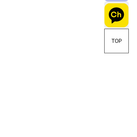
TOP
패밀리사이트
링켄리브 대표번호
02. 508. 8273