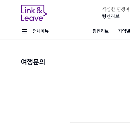
세심한 인생여
링켄리브
전체메뉴
링켄리브
지역별
여행문의