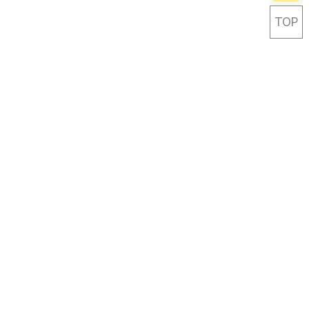
TOP
Careful Life-travel Designer
Link & Leave