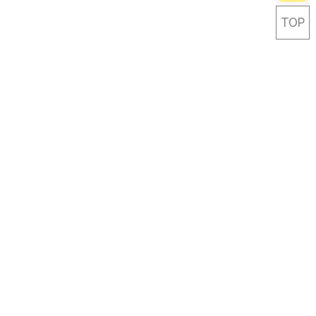
TOP
Careful Life-travel Designer
Link & Leave