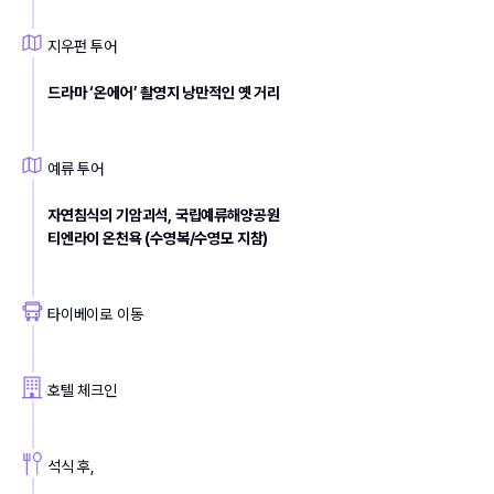
지우펀 투어
드라마 ‘온에어’ 촬영지 낭만적인 옛 거리
예류 투어
자연침식의 기암괴석, 국립예류해양공원
티엔라이 온천욕 (수영복/수영모 지참)
타이베이로 이동
호텔 체크인
석식 후, 