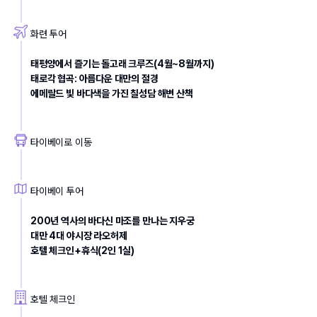
화련 투어
태평양에서 즐기는 돌고래 크루즈(4월~8월까지)
태로각 협곡: 아름다운 대만의 절경
에메랄드 빛 바다색을 가진 칠성담 해변 산책
타이베이로 이동
타이베이 투어
200년 역사의 바다신 마조를 만나는 지우궁
대만 4대 야시장 라오허제
호텔 체크인+휴식(2인 1실) 
호텔 체크인