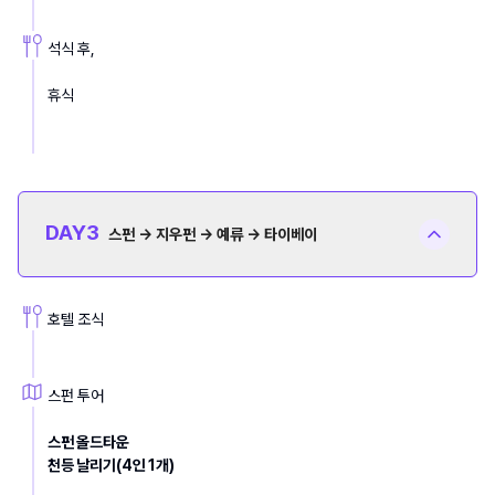
석식 후, 
휴식
DAY
3
스펀 → 지우펀 → 예류 → 타이베이
호텔 조식
스펀 투어
스펀 올드타운
천등 날리기(4인 1개)