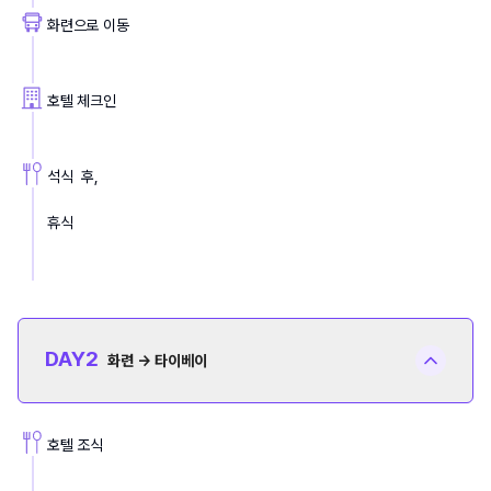
화련으로 이동
호텔 체크인
석식  후, 
휴식
DAY
2
화련 → 타이베이
호텔 조식