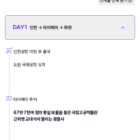
스케줄 전체
닫기
DAY
1
인천 → 타이베이 → 화련
인천공항 미팅 후 출국 
도원 국제공항 도착 
타이베이 투어
67만 7천여 점의 황실 보물을 품은 국립고궁박물관
근위병 교대식이 열리는 충열사