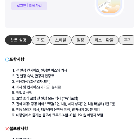
로그인 | 회원가입
상품 설명
지도
스페셜
일정
취소・환불
후기
포함사항
전 일정 컨시어즈, 일정별 버스와 기사
전 일정 숙박, 관광지 입장료
전용차량 (화련열차 포함)
기사 및 컨시어즈(가이드) 봉사료
픽업 & 샌딩
호텔 조식 포함 전 일정 모든 식사 (*특식포함)
간식 제공: 땅콩 아이스크림(2인 1개), 과자 상자(1인 1개) 버블티(1인 1잔)
천등 날리기 행사, 티엔라이 온천욕 체험, 발마사지 30분 체험
태평양에서 즐기는 돌고래 크루즈(4월~8월) 1억 원 여행자 보험
불포함사항