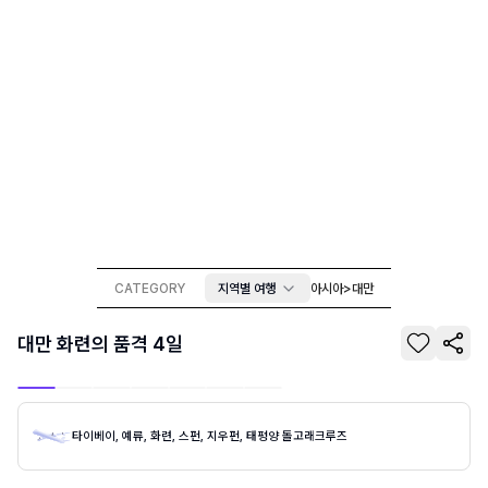
CATEGORY
지역별 여행
아시아
>
대만
대만 화련의 품격 4일
타이베이, 예류, 화련, 스펀, 지우펀, 태평양 돌고래크루즈