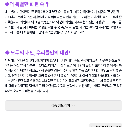
◆더 특별한 화련 숙박
대부분의 대만여행이 주로 타이베이에서만 숙박을 하죠. 하지만 타이베이가 대만의 전부인 건 
아닙니다. 특히 화련은 대만에서 가장 아름다운 자연을 가진 곳이라는 이야기를 듣죠. 그래서 준
비했습니다. 화련에서의 조금 특별한 1박. 덕분에 화련을 마주하는 드넓은 태평양으로 크루즈를 
타고 돌고래를 찾아 떠나는 여정을 더할 수 있었답니다. 남들 다 가는 루트만 따라가는 여행보다 
우리끼리 좀 더 차별화된 대만의 추억을 갖는 것! 멋지지 않나요?
◆ 모두의 대만, 우리들만의 대만!
사실 대만여행은 상당히 정형화되어 있습니다. 타이베이 주요 관광지와 스펀, 지우펀 등으로 이
어지는 여정 역시 대부분 비슷하죠. 하지만 막상 가보면 여러 번의 쇼핑이 포함되어 있어 북적북
적 정신없이 바쁜 일정으로 막상 중요한 것들은 수박 겉핥기 하듯 스쳐 지나는 경우도 적지 않습
니다. 링켄리브는 여행이란 조금 특별한 기억, 특별한 경험이 되어야 한다고 믿습니다. 남들 다 
가는 뻔한 곳만 말고 우리만의 차별화된 프리미엄이 필요하죠. 화련에서의 1박과 돌고래 크루즈
에 더해 쇼핑일정을 덜어낸 좀 더 편안하고 여행의 본질에 가까운 일정, 그리고 무엇보다 전 일정 
4성급 호텔로 여러분을 초대합니다.
상품 정보
접기