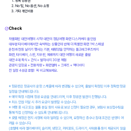
왕복 항공권
No 팁, No 옵션, No 쇼핑
기타 개인비용
Check
차별화된 대만여행의 시작! 대만의 정답여행 화련 디스커버리 올인원
대부분 타이베이에서만 숙박하는 상품인데 반해 더 특별한 화련 1박 스페셜
온천과 천등 날리기 행사는 기본, 태평양을 만끽하는 돌고래크루즈까지
화련, 타이베이, 스펀, 지우펀, 예류까지 대만 여행의 새로운 출발
대만 4대 특식 + 간식 + 발마사지 30분 체험
관광지 입장료 + 전용차량 + 화련열차 + 크루즈 + 액티비티
전 일정 4성급 호텔!  꼭 비교해보세요.
※ 항공편은 항공사의 운항 스케줄에 따라 변경될 수 있으며, 출발이 확정된 이후 정확한 항공 
일정을 안내해드립니다.
※ 예약 확정 시점에 항공 요금을 안내드리며, 이후 항공권 발권이 진행됩니다.
※ 최소 인원 미달 시 추가 요금이 발생할 수 있습니다.
※ 여행 중 사고 또는 물품 분실 등의 사유로 보상 신청이 필요한 경우, 보험사 보상접수팀을 
통해 직접 신청하실 수 있도록 안내해드립니다.
※ 호텔 배정은 현지 사정에 따라 달라질 수 있으며, 요청하신 층수나 침대 조건은 반영이 어
려울 수 있습니다.
(호텔에 따라 엘리베이터, 슬리퍼, 냉장고, 커피포트, 드라이기, 샤워용품 등이 제공되지 않을 