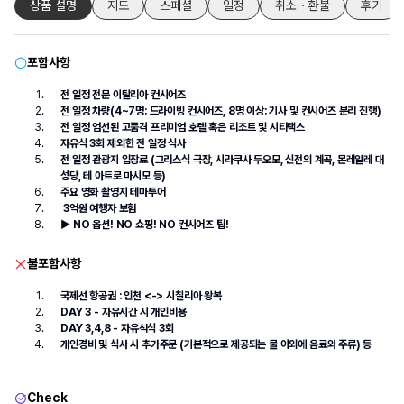
상품 설명
지도
스페셜
일정
취소・환불
후기
포함사항
전 일정 전문 이탈리아 컨시어즈
전 일정 차량(4~7명: 드라이빙 컨시어즈, 8명 이상: 기사 및 컨시어즈 분리 진행)
전 일정 엄선된 고품격 프리미엄 호텔 혹은 리조트 및 시티택스
자유식 3회 제외한 전 일정 식사
전 일정 관광지 입장료 (그리스식 극장, 시라쿠사 두오모, 신전의 계곡, 몬레알레 대
성당, 테 아트로 마시모 등)
주요 영화 촬영지 테마투어
 3억원 여행자 보험
▶ NO 옵션! NO 쇼핑! NO 컨시어즈 팁!
불포함사항
국제선 항공권 : 인천 <-> 시칠리아 왕복
DAY 3 - 자유시간 시 개인비용
DAY 3,4,8 - 자유석식 3회
개인경비 및 식사 시 추가주문 (기본적으로 제공되는 물 이외에 음료와 주류) 등
Check