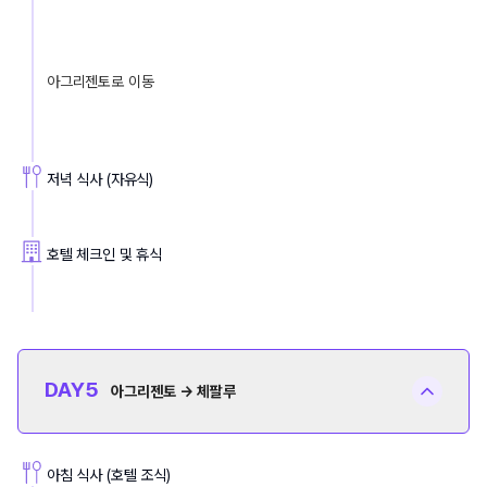
아그리젠토로 이동
저녁 식사 (자유식)
호텔 체크인 및 휴식
DAY
5
아그리젠토 → 체팔루
아침 식사 (호텔 조식)