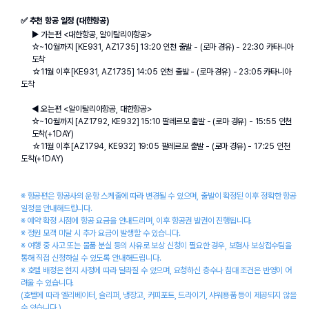
✅ 추천 항공 일정 (대한항공)
▶ 가는편 <대한항공, 알이탈리아항공>
☆~10월까지 [KE931, AZ1735] 13:20 인천 출발 - (로마 경유) - 22:30 카타니아 
도착
      ☆11월 이후 [KE931, AZ1735] 14:05 인천 출발 - (로마 경유) - 23:05 카타니아 
도착
◀ 오는편 <알이탈리아항공, 대한항공>
☆~10월까지 [AZ1792, KE932] 15:10 팔레르모 출발 - (로마 경유) - 15:55 인천 
도착(+1DAY)
      ☆11월 이후 [AZ1794, KE932] 19:05 팔레르모 출발 - (로마 경유) - 17:25 인천 
도착(+1DAY)
※ 항공편은 항공사의 운항 스케줄에 따라 변경될 수 있으며, 출발이 확정된 이후 정확한 항공 
일정을 안내해드립니다.
※ 예약 확정 시점에 항공 요금을 안내드리며, 이후 항공권 발권이 진행됩니다.
※ 정원 모객 미달 시 추가 요금이 발생할 수 있습니다.
※ 여행 중 사고 또는 물품 분실 등의 사유로 보상 신청이 필요한 경우, 보험사 보상접수팀을 
통해 직접 신청하실 수 있도록 안내해드립니다.
※ 호텔 배정은 현지 사정에 따라 달라질 수 있으며, 요청하신 층수나 침대 조건은 반영이 어
려울 수 있습니다.
(호텔에 따라 엘리베이터, 슬리퍼, 냉장고, 커피포트, 드라이기, 샤워용품 등이 제공되지 않을 
수 있습니다.)