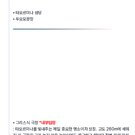
⦁ 타오르미나 성당
⦁ 두오모광장
⦁ 그리스식 극장 
*내부입장
: 타오르미나를 빛내주는 제일 중요한 명소이자 상징. 고도 260m에 세워