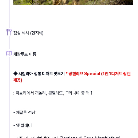
점심 식사 (현지식)
체팔루로 이동 
◈ 시칠리아 정통 디저트 맛보기 
* 링켄리브 Special (1인 1디저트 링켄 
제공)
: 까놀리에서 까놀리, 콘젤라또, 그라니따 중 택 1
⦁ 체팔루 성당
⦁ 옛 빨래터