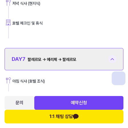
저녁 식사 (현지식)
호텔 체크인 및 휴식
DAY
7
팔레르모 → 에리체 → 팔레르모
아침 식사 (호텔 조식)
◈ 중세시대의 축소판, 에리체
문의
예약신청
⦁ 줄리아노 성당
1:1 채팅 상담
⦁ 비너스 신전