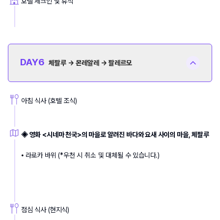
호텔 체크인 및 휴식
DAY
6
체팔루 → 몬레알레 → 팔레르모
아침 식사 (호텔 조식)
◈ 영화 <시네마 천국>의 마을로 알려진 바다와 요새 사이의 마을, 체팔루
⦁ 라로카 바위 (*우천 시 취소 및 대체될 수 있습니다.)
점심 식사 (현지식)