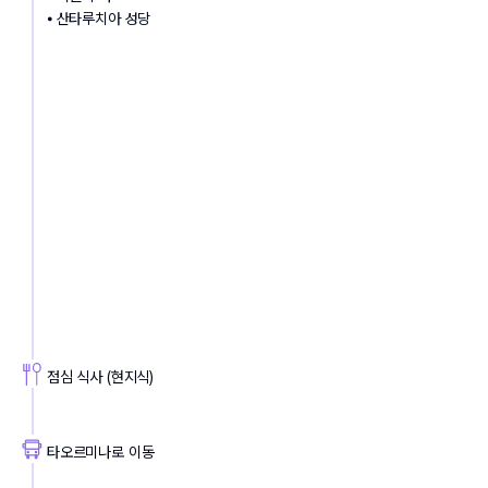
⦁ 산타루치아 성당
점심 식사 (현지식)
타오르미나로 이동