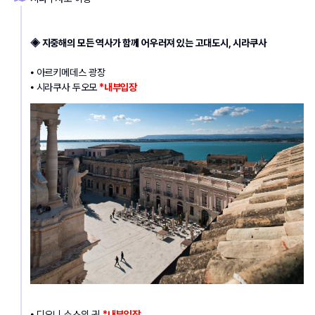
◈ 지중해의 모든 역사가 함께 어우러져 있는 고대도시, 시라쿠사
⦁ 아르키메데스 광장
⦁ 시라쿠사 두오모
 *내부입장
⦁ 디오니 소스의 귀 
*내부입장