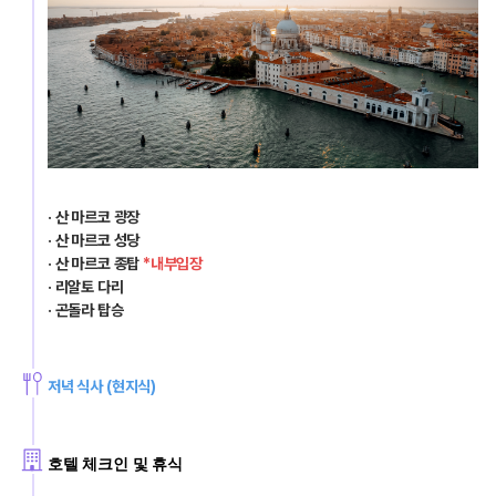
· 산 마르코 광장
· 산 마르코 성당
· 산 마르코 종탑 
*내부입장
· 리알토 다리
· 곤돌라 탑승
저녁 식사 (현지식)
호텔 체크인 및 휴식