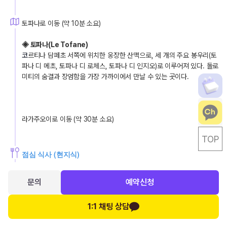
토파나로 이동 (약 10분 소요)
◈ 토파나(Le Tofane)
코
르티나 담페초 서쪽에 위치한 웅장한 산맥으로, 세 개의 주요 봉우리(토
파나 디 메초, 토파나 디 로체스, 토파나 디 인지오)로 이루어져 있다. 돌로
미티의 숨결과 장엄함을 가장 가까이에서 만날 수 있는 곳이다.
라가주오이로 이동 (약 30분 소요)
TOP
점심 식사 (현지식)
문의
예약신청
◈ 라가주오이(Lagazuoi)
돌로미티의 하늘에 닿는 해발 2,835m의 절경 명소이다. 팔자리오 고개
1:1 채팅 상담
에서 케이블카로 오르면, 숨 막히는 파노라마와 역사의 흔적이 어우러진 
특별한 경험이 기다린다.