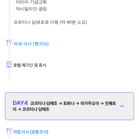
· 마리아 기념교회
· 막시밀리안 광장
코르티나 담페초로 이동 (약 40분 소요)
저녁 식사 (현지식)
호텔 체크인 및 휴식
DAY
4
코르티나 담페초 → 토파나 → 라가주오이 → 친퀘토
리 → 코르티나 담페초
아침 식사 (호텔 조식)