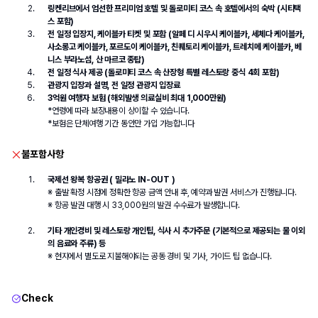
링켄리브에서 
엄선한 프리미엄 호텔 및 돌로미티 코스 속 호텔
에서의 숙박 (시티택
스 포함)
전 일정 입장지, 케이블카 티켓 및 포함 (알페 디 시우시 케이블카, 세체다 케이블카, 
사소롱고 케이블카, 포르도이 케이블카, 친퀘토리 케이블카, 트레치메 케이블카, 베
니스 부라노섬, 산 마르코 종탑
)
전 일정 식사 제공 (
돌로미티 코스 속 산장형 특별 레스토랑 중식 4회 
포함)
관광지 입장과 설명, 전 일정 관광지 입장료
3억원 여행자 보험 (해외발생 의료실비 최대 1,000만원)
*연령에 따라 보장내용이 상이할 수 있습니다.
*보험은 단체여행 기간 동안만 가입 가능합니다
불포함사항
국제선 왕복 항공권 ( 밀라노 IN-OUT )
※ 출발 확정 시점에 정확한 항공 금액 안내 후, 예약과 발권 서비스가 진행됩니다.
※ 항공 발권 대행 시 33,000원의 발권 수수료가 발생합니다.
기타 개인경비 및 레스토랑 개인팁, 식사 시 추가주문 (기본적으로 제공되는 물 이외
의 음료와 주류) 등
※ 현지에서 별도로 지불해야되는 공동 경비 및 기사, 가이드 팁 없습니다.
Check