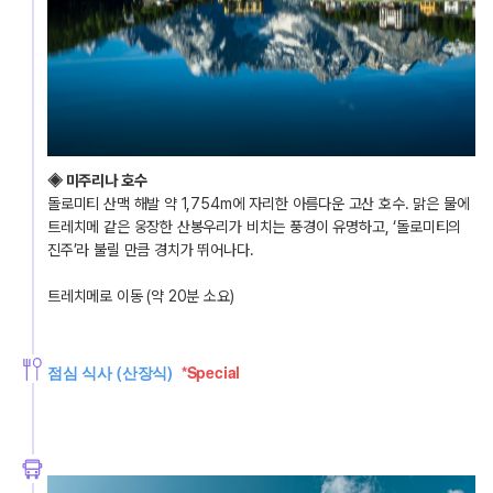
◈ 미주리나 호수
돌로미티 산맥 해발 약 1,754m에 자리한 아름다운 고산 호수. 맑은 물에 
트레치메 같은 웅장한 산봉우리가 비치는 풍경이 유명하고, ‘돌로미티의 
진주’라 불릴 만큼 경치가 뛰어나다.
트레치메로 이동 (약 20분 소요)
점심 식사 (산장식)
*Special 