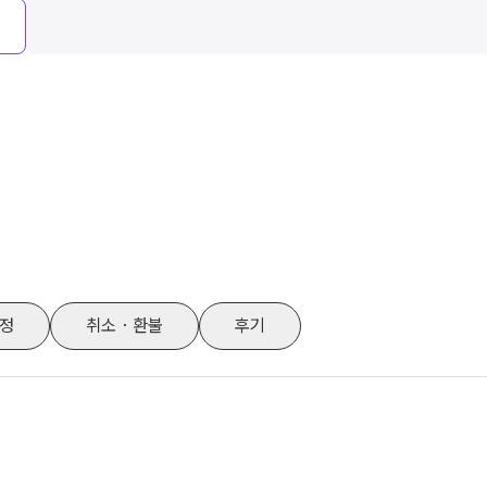
정
취소・환불
후기