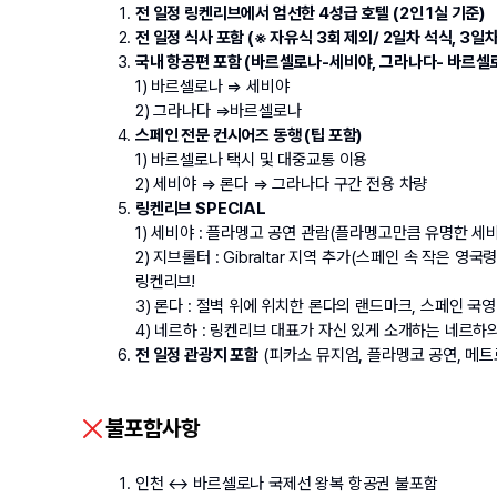
전 일정 링켄리브에서 엄선한 4성급 호텔 (2인 1실 기준)
전 일정 식사 포함 (※ 자유식 3회 제외/ 2일차 석식, 3일차
국내 항공편 포함 (바르셀로나-세비야, 그라나다- 바르셀로
1) 바르셀로나 ⇒ 세비야
2) 그라나다 ⇒바르셀로나
스페인 전문 컨시어즈 동행 (팁 포함)
1) 바르셀로나 택시 및 대중교통 이용 
2) 세비야 ⇒ 론다 ⇒ 그라나다 구간 전용 차량
링켄리브 SPECIAL
1) 세비야 : 플라멩고 공연 관람(플라멩고만큼 유명한 세비
2) 지브롤터 : Gibraltar 지역 추가(스페인 속 작은
링켄리브!
3) 론다 : 절벽 위에 위치한 론다의 랜드마크, 스페인 국
4) 네르하 : 링켄리브 대표가 자신 있게 소개하는 네르하의 
전 일정 관광지 포함
 (피카소 뮤지엄, 플라멩코 공연, 메트
불포함사항
인천 ↔ 바르셀로나 국제선 왕복 항공권 불포함