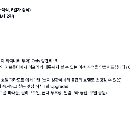
 석식, 6일차 중식)
나 2편)
야 와이너리 투어) Only 링켄리브!
 영국령인 지브롤터에서 아프리카 대륙까지 볼 수 있는 이색 추억을 만들어드립니다) On
영 호텔 파라도르 에서 1박! (현지 상황에따라 동급의 호텔로 변경될 수 있음)
숨겨두고 싶은 맛집 식사 1회 Upgrade!
로폴 파라솔, 올리브오일, 론다 투우장, 알람브라 궁전, 구엘 공원)