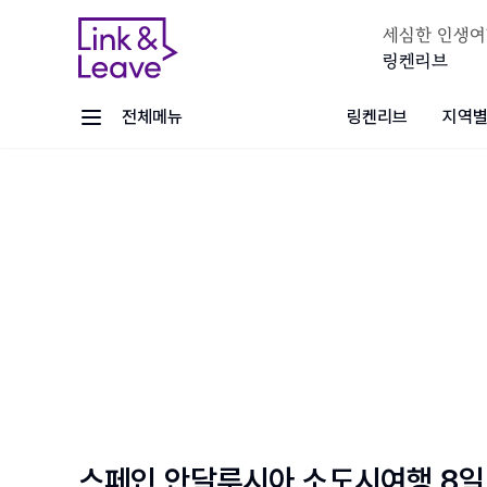
세심한 인생여
링켄리브
전체메뉴
링켄리브
지역별
스페인 안달루시아 소도시여행 8일