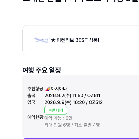
★ 링켄리브 BEST 상품!
여행 주요 일정
추천항공
아시아나
출국
2026.9.2(수) 11:50 / OZ511
입국
2026.9.9(수) 16:20 / OZ512
출발 대기
예약현황
예약 가능 :
6
인
최대 인원 6명 / 최소 출발 4명