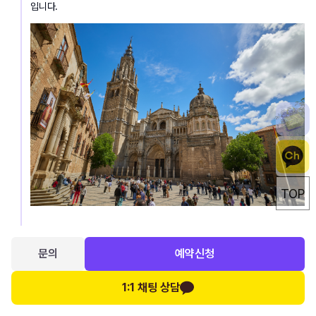
입니다.
TOP
▶ 미라 도르 언덕 전망대
톨레도의 아름다운 전경을 볼 수 있는 뷰 포인트 입니다. 스페인 여행에 있
문의
예약신청
어 최고의 추억이 되실 거에요.
1:1 채팅 상담
중식