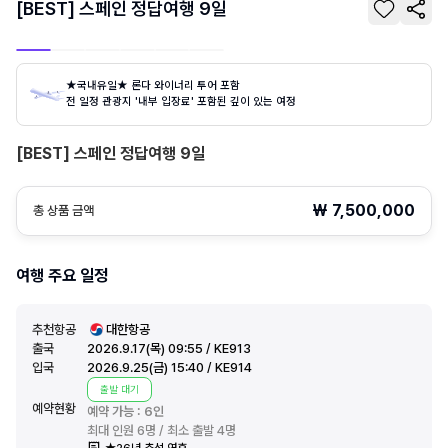
[BEST] 스페인 정답여행 9일
★국내유일★ 론다 와이너리 투어 포함
전 일정 관광지 '내부 입장료' 포함된 깊이 있는 여정
[BEST] 스페인 정답여행 9일
₩
7,500,000
총 상품 금액
여행 주요 일정
추천항공
대한항공
출국
2026.9.17(목) 09:55 / KE913
입국
2026.9.25(금) 15:40 / KE914
출발 대기
예약현황
예약 가능 :
6
인
최대 인원 6명 / 최소 출발 4명
★26년 추석 연휴 