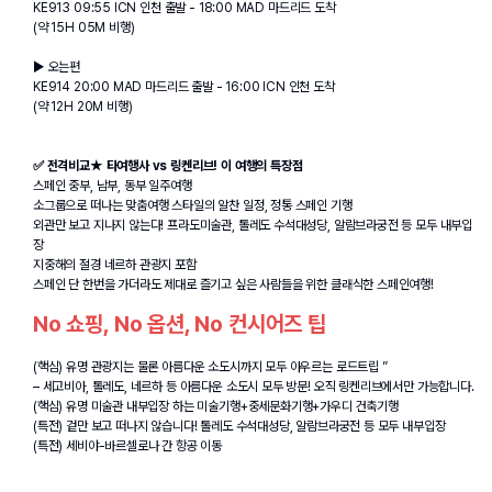
KE913 09:55 ICN 인천 출발 - 18:00 MAD 마드리드 도착
(약 15H 05M 비행)
▶ 오는편
KE914 20:00 MAD 마드리드 출발 - 16:00 ICN 인천 도착
(약 12H 20M 비행)
✅ 전격비교★ 타여행사 vs 링켄리브! 이 여행의 특장점
스페인 중부, 남부, 동부 일주여행
소그룹으로 떠나는 맞춤여행 스타일의 알찬 일정, 정통 스페인 기행
외관만 보고 지나지 않는다! 프라도미술관, 톨레도 수석대성당, 알람브라궁전 등 모두 내부입
장
지중해의 절경 네르하 관광지 포함
스페인 단 한번을 가더라도 제대로 즐기고 싶은 사람들을 위한 클래식한 스페인여행!
No 쇼핑, No 옵션, No 컨시어즈 팁
(핵심) 유명 관광지는 물론 아름다운 소도시까지 모두 아우르는 로드트립 ” 
– 세고비아, 톨레도, 네르하 등 아름다운 소도시 모두 방문! 오직 링켄리브에서만 가능합니다.
(핵심) 유명 미술관 내부입장 하는 미술기행+중세문화기행+가우디 건축기행
(특전) 겉만 보고 떠나지 않습니다! 톨레도 수석대성당, 알람브라궁전 등 모두 내부입장
(특전) 세비야-바르셀로나 간 항공 이동