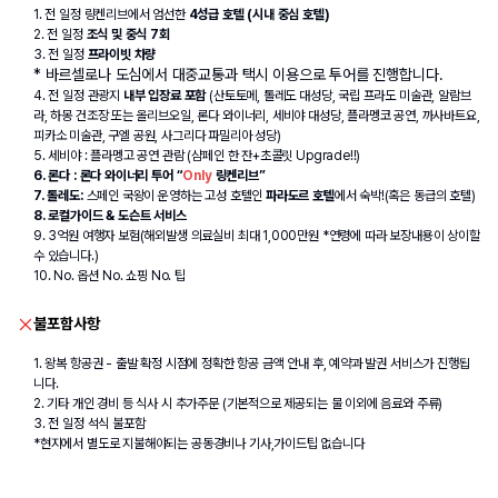
1. 전 일정 링켄리브에서 엄선한 
4성급 호텔 (시내 중심 호텔)
2. 전 일정 
조식 및 중식 7회
3. 전 일정 
프라이빗 차량 
* 바르셀로나 도심에서 대중교통과 택시 이용으로 투어를 진행합니다.
4. 전 일정 관광지 
내부 입장료 포함
 (산토토메, 톨레도 대성당, 국립 프라도 미술관, 알람브
라, 하몽 건조장 또는 올리브오일, 론다 와이너리, 세비야 대성당, 플라멩코 공연, 까사바트요, 
피카소 미술관, 구엘 공원, 사그리다 파밀리아 성당)
5. 세비야 : 플라멩고 공연 관람 (샴페인 한 잔+초콜릿 Upgrade!!)
6. 론다 : 론다 와이너리 투어 “
Only
 링켄리브”
7. 톨레도:
 스페인 국왕이 운영하는 고성 호텔인
 파라도르 호텔
에서 숙박!(혹은 동급의 호텔)
8. 로컬가이드 & 도슨트 서비스
9. 3억원 여행자 보험(해외발생 의료실비 최대 1,000만원 *연령에 따라 보장내용이 상이할 
수 있습니다.)
10. No. 옵션 No. 쇼핑 No. 팁
불포함사항
1. 왕복 항공권 - 출발 확정 시점에 정확한 항공 금액 안내 후, 예약과 발권 서비스가 진행됩
니다.
2. 기타 개인 경비 등 식사 시 추가주문 (기본적으로 제공되는 물 이외에 음료와 주류)
3. 전 일정 석식 불포함
*현지에서 별도로 지불해야되는 공동경비나 기사,가이드팁 없습니다