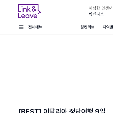
세심한 인생여
링켄리브
전체메뉴
링켄리브
지역별
[BEST] 이탈리아 정답여행 9일