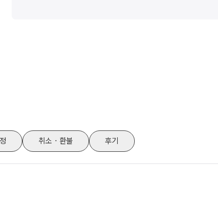
정
취소・환불
후기