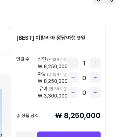
[BEST] 이탈리아 정답여행 9일
인원 수
성인
(만 12세 이상)
1
₩
8,250,000
아동
(만 12세 미만)
0
₩
8,250,000
유아
(만 2세 미만)
0
₩
3,300,000
₩
8,250,000
총 상품 금액