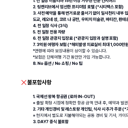
1. 전 일정 이탈리아 15년 이상 거주한 전문 컨시어즈
2. 링켄리브에서 엄선한 프리미엄 호텔 (*시티택스 포함)
3.
 사전 예약을 통해 번거로운 줄서기 없이 일사천리 내부 입
도교, 레오네 성, 코르 냐 궁전, 우피치 미술관, 바티칸, 판테온
4. 전 일정 식사 (3식) 
5. 전 일정 전용 차량
6. 전 일정 관광지 입장료 (*관광지 입장과 설명 포함)
7. 3억원 여행자 보험 (*해외발생 의료실비 최대 1,000만원
*연령에 따라 보장내용이 상이할 수 있습니다.
*보험은 단체여행 기간 동안만 가입 가능합니다.
8. No 옵션 / No 쇼핑 / No 팁
불포함사항
1. 국제선 왕복 항공권 (로마 IN-OUT)
※ 출발 확정 시점에 정확한 항공 금액 안내 후, 예약과 발
2. 기타 개인경비 및 레스토랑 개인팁, 식사 시 추가 주문 
※ 현지에서 별도로 지불해야되는 공동 경비 및 기사, 가이드
3. DAY7 중식 불포함