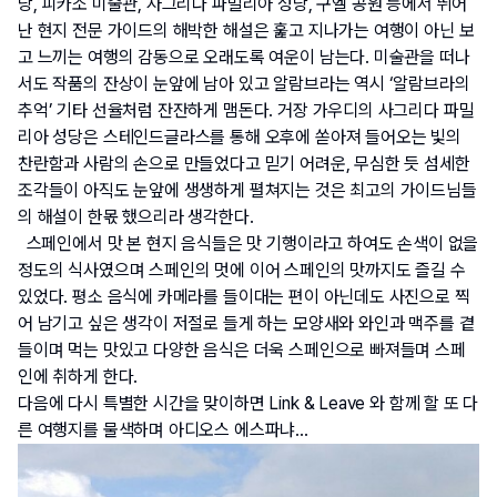
당, 피카소 미술관, 사그리다 파밀리아 성당, 구엘 공원 등에서 뛰어
난 현지 전문 가이드의 해박한 해설은 훑고 지나가는 여행이 아닌 보
고 느끼는 여행의 감동으로 오래도록 여운이 남는다. 미술관을 떠나
서도 작품의 잔상이 눈앞에 남아 있고 알람브라는 역시 ‘알람브라의 
추억’ 기타 선율처럼 잔잔하게 맴돈다. 거장 가우디의 사그리다 파밀
리아 성당은 스테인드글라스를 통해 오후에 쏟아져 들어오는 빛의 
찬란함과 사람의 손으로 만들었다고 믿기 어려운, 무심한 듯 섬세한 
조각들이 아직도 눈앞에 생생하게 펼쳐지는 것은 최고의 가이드님들
의 해설이 한몫 했으리라 생각한다.
  스페인에서 맛 본 현지 음식들은 맛 기행이라고 하여도 손색이 없을 
정도의 식사였으며 스페인의 멋에 이어 스페인의 맛까지도 즐길 수 
있었다. 평소 음식에 카메라를 들이대는 편이 아닌데도 사진으로 찍
어 남기고 싶은 생각이 저절로 들게 하는 모양새와 와인과 맥주를 곁
들이며 먹는 맛있고 다양한 음식은 더욱 스페인으로 빠져들며 스페
인에 취하게 한다. 
다음에 다시 특별한 시간을 맞이하면 Link & Leave 와 함께 할 또 다
른 여행지를 물색하며 아디오스 에스파냐...