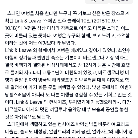
  스페인 여행을 처음 한다면 누구나 꼭 가보고 싶은 방문 장소로 계
획된 Link & Leave ‘스페인 일주 클래식 10일’(2018.10.9.～
10.18)의 여행은 상상 이상의 감동으로 아직도 마음은 스페인 어느 
곳에 머물러 있는 듯하다. 여행은 누구와 함께, 보고 느끼고, 추억함
이라는 것이 어느 여행보다 와 닿았다.
Link & Leave 와 함께여서 여행은 배려있고 깊이가 있었다. 소인수 
여행의 정겨움과 편안한 숙소는 기본이며 바르셀로나 기상 악화로 
결국 비행기가 결항된 비상사태에서도 밤 12시가 넘은 시간에 호텔
로 들어와 자고나니 교통수단이 마련되어 있었고, 바르셀로나행 비
행기 출발 전까지 영국의 해외영토인 지브롤터를 대체 여행지로 함
께 결정하여 가기 힘든 곳을 여행할 수 있었다. 낯선 곳에서의 이변이 
당황스러움이 아니라 또 다른 여행을 경험할 수 있는 기회로 만든 것
이다. Link & Leave 의 컨시어즈, 투어였기에 가능했으리라~. 다만 
바르셀로나에서의 멋진 까딸루냐 음악당 내부 모습과 공연을 놓친 
것은 아쉬움으로 남는다.
  스페인에서 생활하고 있는 컨시어즈 박명신님을 비롯하여 프라도 
미술관, 톨레도 대성당, 알람브라의 여러 궁전, 알카사르와 세비야 성