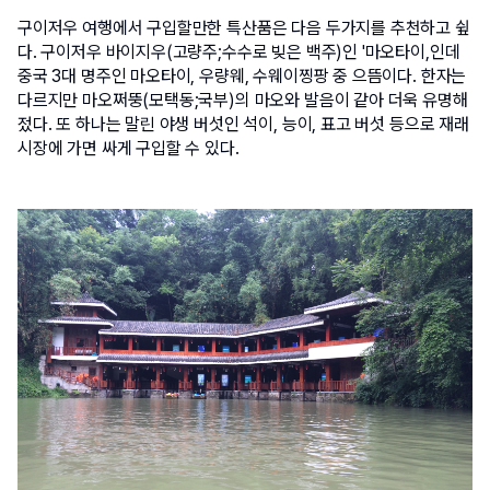
구이저우 여행에서 구입할만한 특산품은 다음 두가지를 추천하고 슆
다. 구이저우 바이지우(고량주;수수로 빚은 백주)인 '마오타이,인데 
중국 3대 명주인 마오타이, 우량웨, 수웨이찡팡 중 으뜸이다. 한자는 
다르지만 마오쩌뚱(모택동;국부)의 마오와 발음이 같아 더욱 유명해
젔다. 또 하나는 말린 야생 버섯인 석이, 능이, 표고 버섯 등으로 재래 
시장에 가면 싸게 구입할 수 있다. 