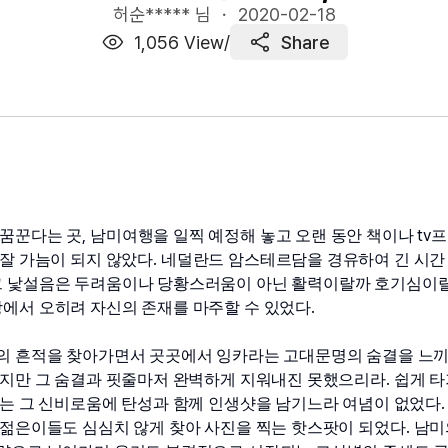
허순***** 님 ・
2020-02-18
1,056
View
/
Share
, 
tv
 꿈꾼다는 곳
남미여행을 일찍 예정해 놓고 오랜 동안 책이나 
프
. 
잘 가늠이 되지 않았다
네덜란드 암스테르담을 경유하여 긴 시간 
그 낯설음은 두려움이나 당황스러움이 아닌 활력이랄까 호기심이랄
. 
상에서 오히려 자신의 존재를 마주할 수 있었다
의 흔적을 찾아가면서 곳곳에서 잉카라는 고대문명의 숨결을 느끼
. 
졌지만 그 숨결과 핏줄마저 완벽하게 지워내진 못했으리라
쉽게 타
.
리는 그 신비로움에 탄성과 함께 인생샷을 남기느라 여념이 없었다
. 
 젊은이들도 심심치 않게 찾아 사진을 찍는 핫스팟이 되었다
남미