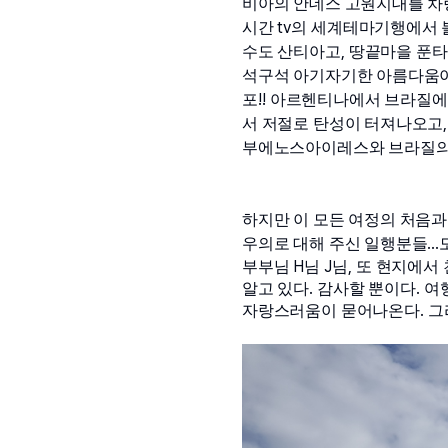
비아의 안데스 고원지대를 차
tv
시간 
의 세계테마기행에서 
, 
수도 산티아고
땅끝마을 푼타
석구석 아기자기한 아름다움
!! 
포
아르헨티나에서 브라질에서
,
서 저절로 탄성이 터져나오고
부에노스아이레스와 브라질의 
하지만 이 모든 여정의 처음과
...
우의로 대해 주신 일행분들
H
 J
, 
부부님 
님
님
또 현지에서 
. 
. 
알고 있다
감사할 뿐이다
여
. 
자랑스러움이 묻어나온다
그