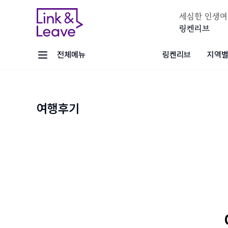
세심한 인생여
링켄리브
전체메뉴
링켄리브
지역별
여행후기