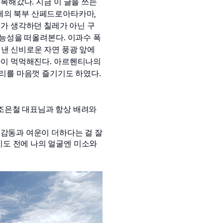
. 
극복해갔다
지금 이 글을 쓰는 
, 
레의 북부 산페드로아타카마
내가 생각하던 칠레가 아닌 구
. 
가능성을 떠올려본다
이과수 폭
낸 신비로운 자연 풍광 앞에
. 
슴이 먹먹해진다
아르헨티나의 
. 
리를 마음껏 즐기기도 하였다
조은철 대표님과 항상 배려와 
동과 여운이 더하다는 걸 잘 
도 전에 나의 얼굴엔 미소와 