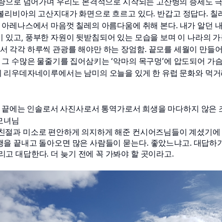
량으로 넘어가며 우리도 본격적으로 시작되는 고산병의 증세도 
. 
. 
볼리비아의 고산지대가 화면으로 흐르고 있다
반갑고 정답다
칠
. 
 아레나스에서 마음껏 칠레의 아름다움에 취해 본다
내가 알던 
, 
이 있고
풍부한 자원이 뒷받침되어 있는 모습을 보며 이 나라의 
. 
 각각 하루씩 관광를 해야만 하는 장엄함
끝모를 세월이 만들어
 
‘
’
그 수많은 물줄기를 집어삼키는 
악마의 목구멍
에 압도되어 가
리우데자네이루에서는 남미의 오늘을 있게 한 유럽 문화와 먹거
 끝에는 인솔로서 사진사로서 통역가로서 희생을 마다하지 않은 
모녀님
친절과 미소로 편안하게 의지하게 해준 컨시어즈님들이 계셨기에 감
. 
. 
행을 끝내고 돌아오면 많은 사람들이 묻는다
좋았느냐고
대답하기
. 
.
리고 대답한다
더 늦기 전에 꼭 가봐야 할 곳이라고