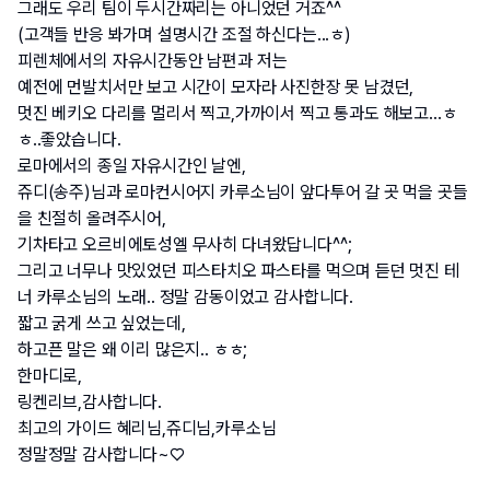
그래도 우리 팀이 두시간짜리는 아니었던 거죠^^
(고객들 반응 봐가며 설명시간 조절 하신다는...ㅎ)
피렌체에서의 자유시간동안 남편과 저는
예전에 먼발치서만 보고 시간이 모자라 사진한장 못 남겼던,
멋진 베키오 다리를 멀리서 찍고,가까이서 찍고 통과도 해보고...ㅎ
ㅎ..좋았습니다.
로마에서의 종일 자유시간인 날엔,
쥬디(송주)님과 로마컨시어지 카루소님이 앞다투어 갈 곳 먹을 곳들
을 친절히 올려주시어,
기차타고 오르비에토성엘 무사히 다녀왔답니다^^;
그리고 너무나 맛있었던 피스타치오 파스타를 먹으며 듣던 멋진 테
너 카루소님의 노래.. 정말 감동이었고 감사합니다.
짧고 굵게 쓰고 싶었는데,
하고픈 말은 왜 이리 많은지.. ㅎㅎ;
한마디로,
링켄리브,감사합니다.
최고의 가이드 혜리님,쥬디님,카루소님
정말정말 감사합니다~♡