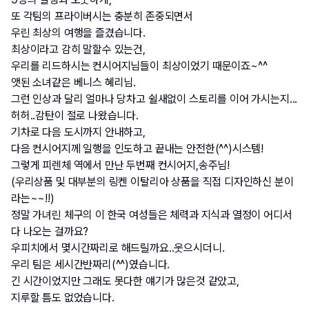
또 각팀의 프라이버시는 충분히 존중되면서
우린 최상의 여행을 즐겼습니다.
최상이라고 감히 말할수 있는건,
우리를 리드하시는 컨시어지님들이 최상이었기 때문이죠~^^
앳된 소녀같은 베니스 혜리님.
그런 인상과 달리 얼마나 당차고 쉴새없이 스토리를 이어 가시는지...
허허..감탄이 절로 나왔습니다.
기차로 다음 도시까지 안내하고,
다음 컨시어지께 일행을 인도하고 끝내는 안전한(^^)시스템!
그렇게 피렌체 역에서 만난 두번째 컨시어지,송주님!
(우리상품 및 대부분의 링켄 이탈리아 상품을 직접 디자인하신 분이
라는~~!!)
정말 가녀린 체구의 이 한국 여성들은 체력과 지식과 열정이 어디서 
다 나오는 걸까요?
우피치에서 몇시간짜리로 해드릴까요..웃으시더니.
우리 팀은 세시간반짜리(^^)였습니다.
긴 시간이었지만 그래도 못다한 얘기가 많은것 같았고,
지루할 틈도 없었습니다.