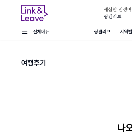
세심한 인생여
링켄리브
전체메뉴
링켄리브
지역별
여행후기
나오