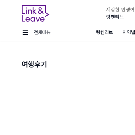
세심한 인생여
링켄리브
전체메뉴
링켄리브
지역별
여행후기