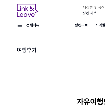
세심한 인생여
링켄리브
전체메뉴
링켄리브
지역별
여행후기
자유여행만