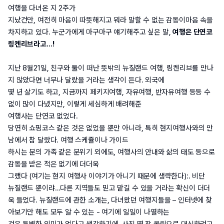
여행을 다녀온 지
 2
주가

지났건만
, 
여전히 마음이 따뜻해지고 뭐라 말할 수 없는 감동이마음 속을 
차지하고 있다
. 
누군가에게 마구마구 얘기해주고 싶은 말
, 
여행은 단연코 
링켄리브라고
…!
지난
 8
월
21
일
, 
친구와 둘이 떠난 뜻밖의 뉴질랜드 여행
, 
링켄리브를 만나
지 않았다면 너무나 달랐을 거라는 생각이 든다
. 
외국에

몇 년 살기도 하고
, 
지금까지 페키지여행
, 
자유여행
, 
반자유여행 등등 수
없이 많이 다녔지만
, 
이렇게 세심하게 배려해준

여행사는 단연코 없었다
. 
당연히 쇼핑코스 같은 것은 없었을 뿐만 아니라
, 
특히 현지여행사와의 만
남에서 참 달랐다
. 
여행 스케쥴이나 가이드

하시는 분의 가족 같은 분위기 외에도
, 
여행사의 안내와 삶의 태도 등으로 
감동을 받은 적은 없기에 더더욱

그랬다
 (
여기는 현지 여행사 이야기가 아니기 때문에 생략한다
):. 
비단

뉴질랜드 뿐이랴
…
다른 지역들도 믿고 맡길 수 있을 거라는 확신이 더더
욱 들었다
. 
뉴질랜드에 관한 소개는
, 
다녀왔던 여행지들을 
– 
인터넷에 찾
아보기만 해도 모두 알 수 있는
 - 
여기에 일일이 나열하는
