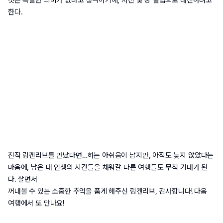
것은 특별한 의미가 없다고 생각하기에
, 
사진 몇 장 올림으로 대신하려고 
한다
. 
진작 링켄리브를 만났다면
…
하는 아쉬움이 남지만
, 
아직도 늦지 않았다는 
마음에
, 
남은 내 인생의 시간들을 채워갈 다른 여행들도 무척 기대가 된
다
. 
살면서

꺼내볼 수 있는 소중한 추억을 품게 해주신 링켄리브
, 
감사합니다
! 
다음

여행에서 또 만나요
!