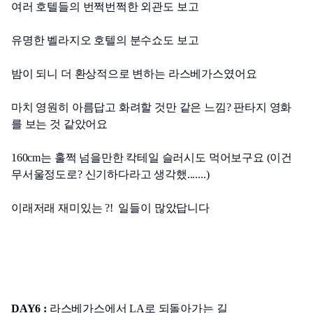
여러 호텔들의 번쩍번쩍한 외관도 보고
유명한 벨라지오 호텔의 분수쇼도 보고
밤이 되니 더 환상적으로 변하는 라스베가스였어요
마치 영원히 아름답고 화려할 것만 같은 느낌? 판타지 영화
를 보는 것 같았어요
160cm는 훌쩍 넘을만한 칵테일 슬러시도 먹어보구요 (이건 
무서울정도로? 신기하다라고 생각했.......)
이래저래 재미있는 ?!  일들이 많았답니다
DAY6 :
 라스베가스에서 LA로 되돌아가는 길