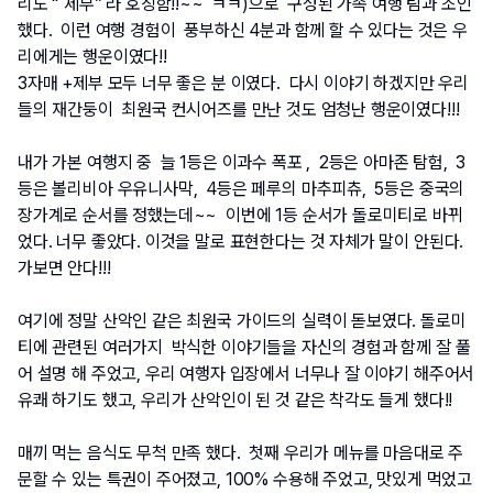
리도 “ 제부” 라 호칭함!!~~  ㅋㅋ)으로  구성된 가족 여행 팀과 조인
했다.  이런 여행 경험이  풍부하신 4분과 함께 할 수 있다는 것은 우
리에게는 행운이였다!! 
3자매 +제부 모두 너무 좋은 분 이였다.  다시 이야기 하겠지만 우리
들의 재간둥이  최원국 컨시어즈를 만난 것도 엄청난 행운이였다!!!
내가 가본 여행지 중  늘 1등은 이과수 폭포 ,  2등은 아마존 탐험,  3
등은 볼리비아 우유니사막,  4등은 페루의 마추피츄,  5등은 중국의 
장가계로 순서를 정했는데~~  이번에 1등 순서가 돌로미티로 바뀌
었다. 너무 좋았다. 이것을 말로 표현한다는 것 자체가 말이 안된다. 
가보면 안다!!!       
여기에 정말 산악인 같은 최원국 가이드의 실력이 돋보였다. 돌로미
티에 관련된 여러가지  박식한 이야기들을 자신의 경험과 함께 잘 풀
어 설명 해 주었고, 우리 여행자 입장에서 너무나 잘 이야기 해주어서 
유쾌 하기도 했고, 우리가 산악인이 된 것 같은 착각도 들게 했다!!
매끼 먹는 음식도 무척 만족 했다.  첫째 우리가 메뉴를 마음대로 주
문할 수 있는 특권이 주어졌고, 100% 수용해 주었고, 맛있게 먹었고