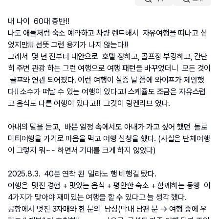
내 나이  60대 중반!!
나도 애들처럼 숙소 예약하고 차량 렌트해서  자유여행을 떠나고 싶
었지만!!! 선뜻 그런 용기가 나지 않는다!!  
그래서  몇 년 전부터 대안으로  호텔 정하고, 골프장 부킹하고, 간단
히 주변 관광 하는 그런 여행으로 여행 패턴을 바꾸었더니  모든 것이 
 골프와 연관 되어졌다. 이런 여행이 실증 날 쯤에 와이프가 제안했
다!! 소수가 떠날 수 있는 여행이 있다고! 스케쥴도 조금은 자유스럽
고 음식도 다른 여행이 있다고!!  그것이 링켄리브 였다. 
아내의 말을 듣고,  바쁜 일정 속에서도 아내가 가고 싶어 했던  돌로
미티여행을 가기로 마음을 먹고 여행 신청을 했다. (사실은 단체여행
이 그렇지 뭐~~ 하면서 기대를 크게 하지 않았다)
2025.8.3.  40분 연착 된  밀라노 행 비행길 탔다.  
여행은  멋진 경험 + 맛있는 음식 + 평안한 숙소 + 함께하는 동행  이 
4가지가 맞아야 재미있는 여행을 할 수 있다고 늘 생각 했다.
공항에서 멋진 3자매와 한 분의  남성(막내 남편 분 → 여행 중에 우