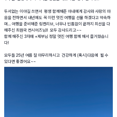
두서없는 이야길 쓰면서  평생 함께해준 아내에게 감사와 사랑의 마
음을 전하면서 내년에도 꼭 이런 멋진 여행을 선물 하겠다고 약속하
며… 여행을 준비해준 링켄리브, 너무나 빈틈없이 끝까지 최선을 다
해주신 최원국 컨시어즈님!!  모두 감사드리고~~
함께 해주신 3자매 +제부님 정말 멋진 여행 함께 해서 즐거웠습니
다!
모두들 25년 여름 잘 마무리하시고  건강하게 (혹시)다음에  뵐 수 
있다면 좋겠어요~~