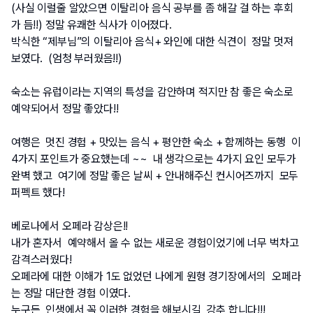
(사실 이럴줄 알았으면 이탈리아 음식 공부를 좀 해갈 걸 하는 후회
가 듬!!) 정말 유쾌한 식사가 이어졌다.
박식한 “제부님”의 이탈리아 음식+ 와인에 대한 식견이  정말 멋져 
보였다.  (엄청 부러웠음!!)
숙소는 유럽이라는 지역의 특성을 감안하며 적지만 참 좋은 숙소로 
예약되어서 정말 좋았다!!
여행은  멋진 경험 + 맛있는 음식 + 평안한 숙소 + 함께하는 동행  이 
4가지 포인트가 중요했는데 ~~  내 생각으로는 4가지 요인 모두가 
완벽 했고  여기에 정말 좋은 날씨 + 안내해주신 컨시어즈까지  모두 
퍼펙트 했다!  
베로나에서 오페라 감상은!!
내가 혼자서  예약해서 올 수 없는 새로운 경험이었기에 너무 벅차고 
감격스러웠다!  
오페라에 대한 이해가 1도 없었던 나에게 원형 경기장에서의  오페라
는 정말 대단한 경험 이였다.   
누구든  인생에서 꼭 이러한 경험을 해보시길  강추 합니다!!!  