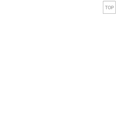
TOP
Careful Life-travel Designer
Link & Leave
패밀리사이트