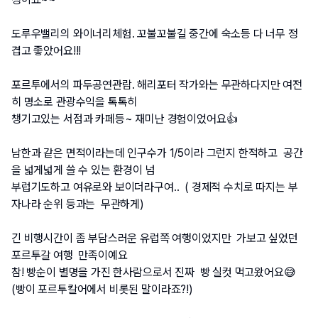
도루우밸리의 와이너리체험. 꼬불꼬불길 중간에 숙소등 다 너무 정
겹고 좋았어요!!!
포르투에서의 파두공연관람. 해리포터 작가와는 무관하다지만 여전
히 명소로 관광수익을 톡톡히 
챙기고있는 서점과 카페등~ 재미난 경험이었어요👍
남한과 같은 면적이라는데 인구수가 1/5이라 그런지 한적하고  공간
을 넓게넓게 쓸 수 있는 환경이 넘
부럽기도하고 여유로와 보이더라구여..  ( 경제적 수치로 따지는 부
자나라 순위 등과는  무관하게)
긴 비행시간이 좀 부담스러운 유럽쪽 여행이었지만  가보고 싶었던 
포르투갈 여행  만족이예요
참! 빵순이 별명을 가진 한사람으로서 진짜  빵 실컷 먹고왔어요😅
(빵이 포르투칼어에서 비롯된 말이라죠?!)