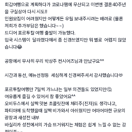
회갑여행으로 계획하다가 코로나땜에 무산되고 이번엔 결혼40주년
을 구실삼아 다시 시도!!
인원모집이 어려웠지만 어떻게든 우릴 보내주시려는 배려로 (물론 
저희가 추가부담은 했습니다~~)
드디어 포르투칼 여행 출발이 가능했다.
입국 시스템이  달라졌다해서 좀 신경쓰였지만 뭐 별로  어렵지 않았
습니다😂
공항에서 무사히 우리 박상주 컨시어즈님과 만났구요^^
시간과 동선, 메뉴선정등  세심하게 신경써주셔서 감사했습니다🫶
포르투칼여행만 7일씩 가느냐는 일부 의견들도 있었지만🤔
여유롭게 즐길 수 있어서 참 좋았어요^^
오비두스에서 살짝 맛본 초콜릿잔에 체리주(진자)도 생각나고, 
파티마에 도착했을때 살짝 비가와서 아쉬웠지만 어마어마한 규모의 
광장과 새성전 내부
바실리카 성전에서의 가슴 뜨거워지는 체험은 쉽게  느낄 수 없는 감
정이죠~~