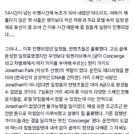
14시간이 넘는 비행시간에 녹초가 되어 내렸던 마드리드. 여독이 채 
풀리지 않은 첫 사흘은 생각보다 작은 차량과 주요 호텔 숙박 일정 문
제로 동선이 좀 꼬여 긴 이동 시간 때문에 좀 힘들게 일정이 진행되었
다…..
그러나…. 이후 진행되었던 일정들, 컨켄츠들은 훌륭했다. 고심 끝에 
완성한 일정표였겠지만 무엇보다 링켄리브에서 (굳이 Concierge 
라고 차별화해서 까지 의미를 부여해 부르는) 현지 가이드 
Jonathan Park (박상주 선생)의 역할이 컸다. 운전도 매끄러웠을 뿐
더러 (한국인의 감성적인 DNA를 간직한) 거의 스페인 사람인 
Jonathan이 아니었다면 일정표의 컨텐츠들은 아마 A급으로 완성될 
수 없었을 것이다. 7일동안 거의 40여 종 이상의 다양한 스페인 전통 
음식들을, 로컬 맛집들에서 접할 수 있었는데 이는 전적으로 
Jonathan이 없었다면 불가능했을 일이었다. 해설 또한 조근조근 편
안한 톤으로 막힘없이 이루어졌고 설명의 질 훌륭했다. 기존 접했던 
가이드들과는 결을 달리하는 멋진 ‘Concierge’ 였다. 운전까지 도맡
아 하느라 힘들었을텐데 내색 없이 끝까지 정성을 다해준 그 자세도 