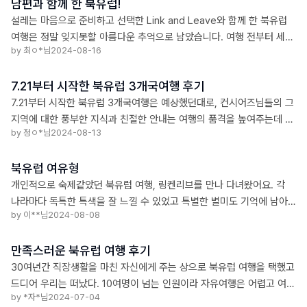
남편과 함께 한 북유럽!
좋은 여행을 할 수 있었습니다.
설레는 마음으로 준비하고 선택한 Link and Leave와 함께 한 북유럽
여행은 정말 잊지못할 아름다운 추억으로 남았습니다. 여행 전부터 세심
by 최ㅇ*님
2024-08-16
하게 식성 및 특이사항을 체크하시고, 각 나라의 컨시어즈님들의 정성과
열정, 세심한 배려~ 최고였습니다! 특히 스웨덴 정컨시어즈님, 노르웨이
7.21부터 시작한 북유럽 3개국여행 후기
최컨시어즈님, 이 자리를 빌어 다시 한번 더 감사드립니다^^
7.21부터 시작한 북유럽 3개국여행은 예상했던대로, 컨시어즈님들의 그
지역에 대한 풍부한 지식과 친절한 안내는 여행의 품격을 높여주는데 기
by 정ㅇ*님
2024-08-13
여했고, 무엇보다도 시간적인 여유로움과 최상의 숙식은 여행의 퀄리트
를 높여줬다. 그결과 여행중 우리나라 사람들을 한번도 만나지 못한 첫
북유럽 여유형
번째 여행이 되었다
개인적으로 숙제같았던 북유럽 여행, 링켄리브를 만나 다녀왔어요. 각
나라마다 독특한 특색을 잘 느낄 수 있었고 특별한 별미도 기억에 남아
by 이**님
2024-08-08
요. 여유형이었는데 다소 촘촘한 일정에 유럽 특유의 카페에서 커피 한
잔은 못했네요.ㅠㅠ 좋은 일행분들과 즐거운 일정을 함께 해서 넘 감사
만족스러운 북유럽 여행 후기
했고 컨시어스님들의 전문성과 진실성에 감동이였네요.
30여년간 직장생활을 마친 자신에게 주는 상으로 북유럽 여행을 택했고
드디어 우리는 떠났다. 10여명이 넘는 인원이라 자유여행은 어렵고 여기
by *자*님
2024-07-04
찍고 저기 찍고하는 대형여행사 패키지도 싫었다. 여기저기 알아보다 고