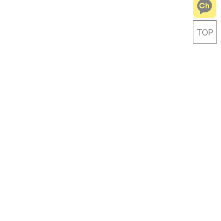
TOP
Careful Life-travel Designer
Link & Leave