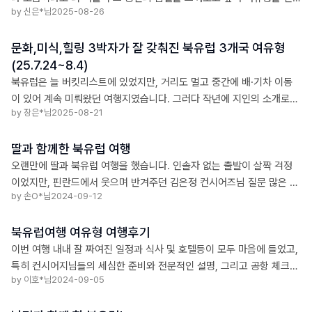
by 신은*님
2025-08-26
택했습니다. 특히 북유럽의 미술과 디자인에 관심이 많았기에 설렘 가득
한 마음으로 여행을 떠났습니다. 헬싱키에서는
문화,미식,힐링 3박자가 잘 갖춰진 북유럽 3개국 여유형
(25.7.24~8.4)
북유럽은 늘 버킷리스트에 있었지만, 거리도 멀고 중간에 배·기차 이동
이 있어 계속 미뤄왔던 여행지였습니다. 그러다 작년에 지인의 소개로
by 장은*님
2025-08-21
링켄리브를 알게 되었고, 타 여행사와는 차별화된 구성이라 선택하게 되
었습니다. 🇫🇮 첫 번째 나라, 핀란드 유튜브로만 보던 핀란드식 사우나
딸과 함께한 북유럽 여행
를
오랜만에 딸과 북유럽 여행을 했습니다. 인솔자 없는 출발이 살짝 걱정
이었지만, 핀란드에서 웃으며 반겨주던 김은정 컨시어즈님 질문 많은 나
by 손O*님
2024-09-12
에게 찬찬히 설명해주며 눅시오공원에서 소시지 구이로 잊지 못할 추억
을 만들어 주었습니다. 스웨덴 정재욱 컨시어즈님은 퇴근시간까지도 우
북유럽여행 여유형 여행후기
리에게 내주시면서 예쁜 노을을 보여주려 했는데 날씨가 아쉬웠습니다
ㅠㅠ 스톡홀름 도시를 조금이라도 더 많이 소개해 주려고 애쓰신 모습
이번 여행 내내 잘 짜여진 일정과 식사 및 호텔등이 모두 마음에 들었고,
지금도 생생합니다.
특히 컨시어지님들의 세심한 준비와 전문적인 설명, 그리고 공항 체크인
by 이호*님
2024-09-05
및 면세 처리 등에 있어서 여행객들에게 아무런 불편이 없도록 친절하게
안내해 주시고 관계자 등에 대한 의사 전달을 대신해 주셔서 매우 기분