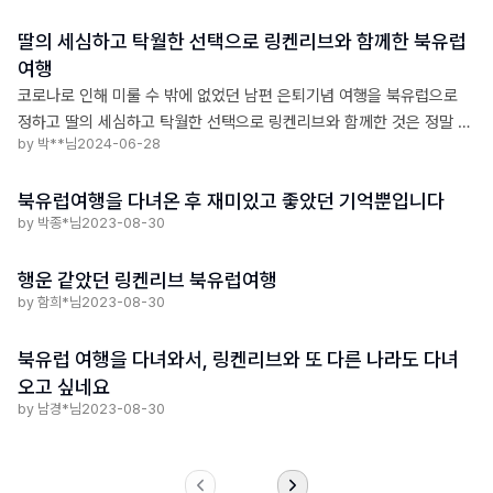
심끝에 지인추천으로 북유럽전문 여행사 링켄리브를 선택했다. 링케리
딸의 세심하고 탁월한 선택으로 링켄리브와 함께한 북유럽
브는 역시 달랐다 도심한가운데 최고급 호텔은 물론 현지인들이 찾는 맛
여행
집까지 모든것이 만족스러웠다 나이(?)가 있으신분들이라 제각기 밑반
찬등을 준비해갔지만 한번도 생각난적이 없을만큼 음식들이 훌륭했다
코로나로 인해 미룰 수 밖에 없었던 남편 은퇴기념 여행을 북유럽으로
정하고 딸의 세심하고 탁월한 선택으로 링켄리브와 함께한 것은 정말 큰
by 박**님
2024-06-28
행운이었던 것 같습니다.
북유럽여행을 다녀온 후 재미있고 좋았던 기억뿐입니다
by 박종*님
2023-08-30
행운 같았던 링켄리브 북유럽여행
by 함희*님
2023-08-30
북유럽 여행을 다녀와서, 링켄리브와 또 다른 나라도 다녀
오고 싶네요
by 남경*님
2023-08-30