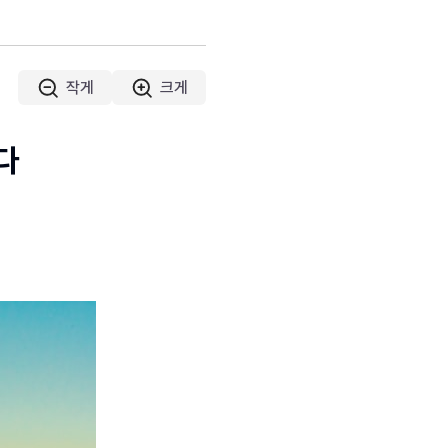
작게
크게
다