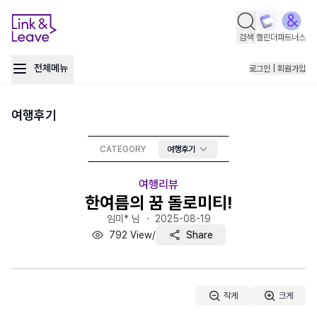
검색
캘린더
파트너스
전체메뉴
로그인 | 회원가입
여행후기
CATEGORY
여행후기
여행리뷰
한여름의 꿈 돌로미티!
임미* 님 ・
2025-08-19
792
View
/
Share
작게
크게